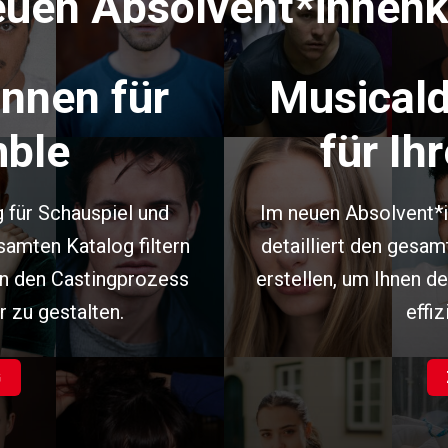
euen Absolvent*innenk
innen für
Musicald
mble
für Ih
 für Schauspiel und
Im neuen Absolvent*i
samten Katalog filtern
detailliert den gesa
en den Castingprozess
erstellen, um Ihnen d
r zu gestalten.
effiz
G