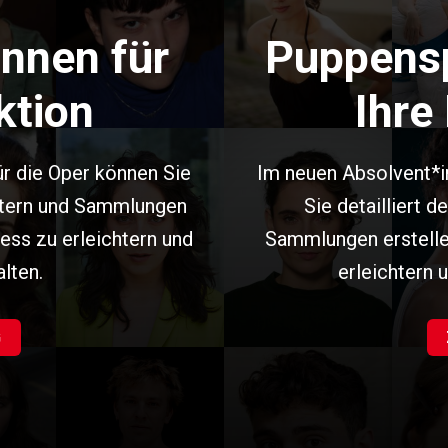
nnen für
Puppensp
ktion
Ihre
r die Oper können Sie
Im neuen Absolvent*i
iltern und Sammlungen
Sie detailliert 
ess zu erleichtern und
Sammlungen erstelle
alten.
erleichtern u
G