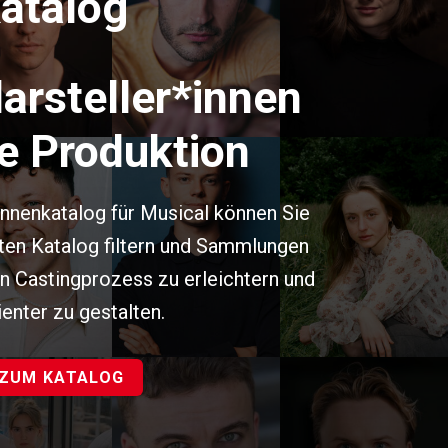
atalog
arsteller
*innen
re Produktion
nnenkatalog für Musical können Sie
mten Katalog filtern und Sammlungen
en Castingprozess zu erleichtern und
ienter zu gestalten.
ZUM KATALOG