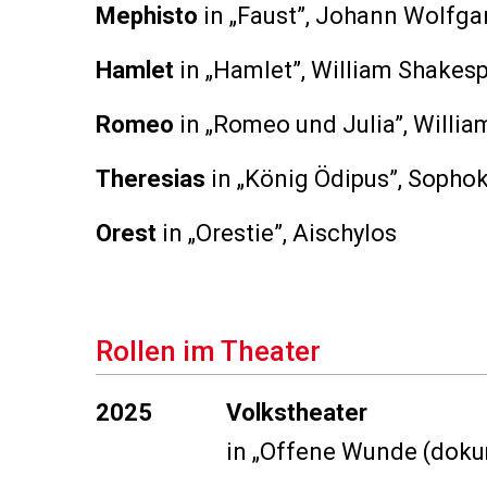
Mephisto
in
„Faust”
, Johann Wolfga
Hamlet
in
„Hamlet”
, William Shakes
Romeo
in
„Romeo und Julia”
, Willi
Theresias
in
„König Ödipus”
, Sopho
Orest
in
„Orestie”
, Aischylos
Rollen im Theater
2025
Volkstheater
in
„Offene Wunde (doku