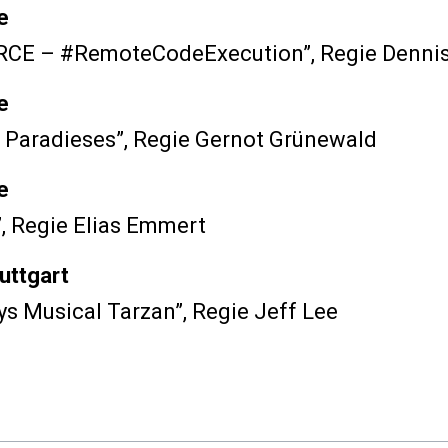
e
RCE – #RemoteCodeExecution”
, Regie Denn
e
s Paradieses”
, Regie Gernot Grünewald
e
”
, Regie Elias Emmert
uttgart
ys Musical Tarzan”
, Regie Jeff Lee