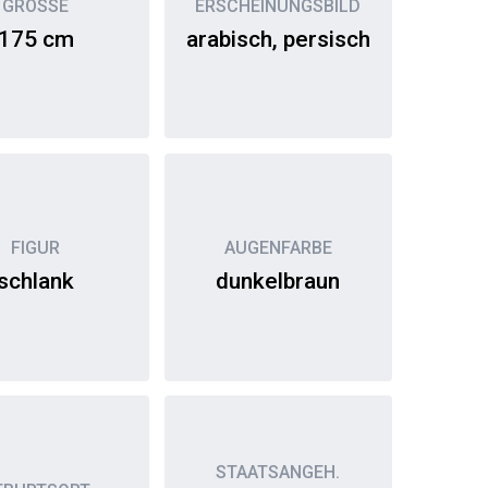
GRÖSSE
ERSCHEINUNGSBILD
175 cm
arabisch, persisch
FIGUR
AUGENFARBE
schlank
dunkelbraun
STAATSANGEH.