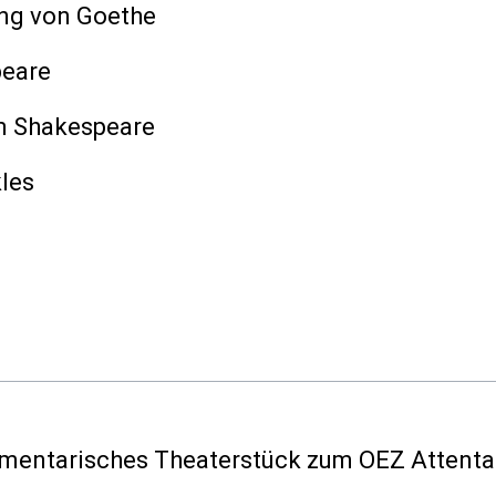
ng von Goethe
peare
am Shakespeare
kles
mentarisches Theaterstück zum OEZ Attenta