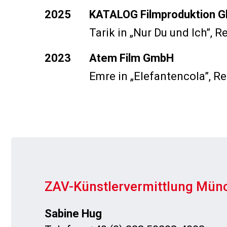
2025
KATALOG Filmproduktion 
Tarik in
„Nur Du und Ich”
, R
2023
Atem Film GmbH
Emre in
„Elefantencola”
, R
ZAV-Künstlervermittlung Mün
Sabine Hug