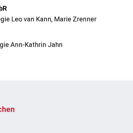
GbR
egie Leo van Kann, Marie Zrenner
egie Ann-Kathrin Jahn
chen