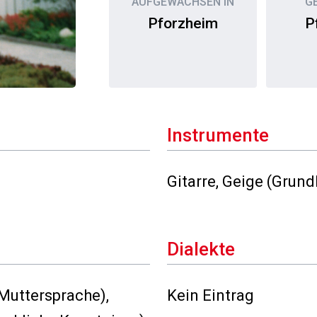
AUFGEWACHSEN IN
G
Pforzheim
P
Instrumente
Gitarre, Geige (Grun
Dialekte
Muttersprache),
Kein Eintrag