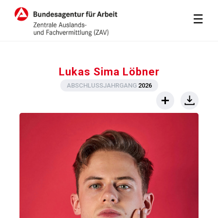
M
☰
Lukas Sima Löbner
ABSCHLUSSJAHRGANG
2026