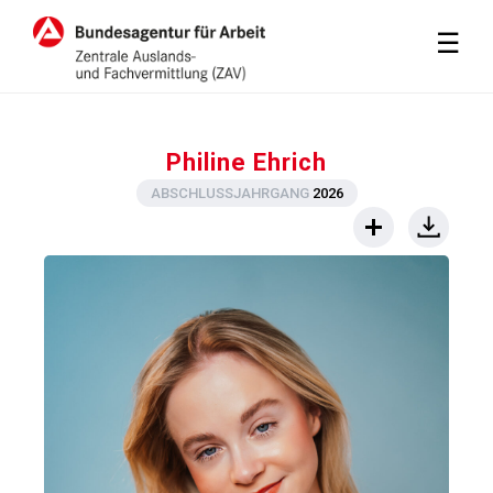
M
☰
Philine Ehrich
ABSCHLUSSJAHRGANG
2026