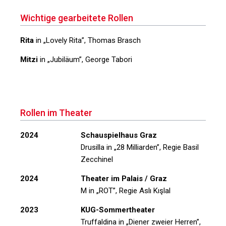
Wichtige gearbeitete Rollen
Rita
in
„Lovely Rita”
, Thomas Brasch
Mitzi
in
„Jubiläum”
, George Tabori
Rollen im Theater
2024
Schauspielhaus Graz
Drusilla in
„28 Milliarden”
, Regie Basil
Zecchinel
2024
Theater im Palais / Graz
M in
„ROT”
, Regie Aslı Kışlal
2023
KUG-Sommertheater
Truffaldina in
„Diener zweier Herren”
,