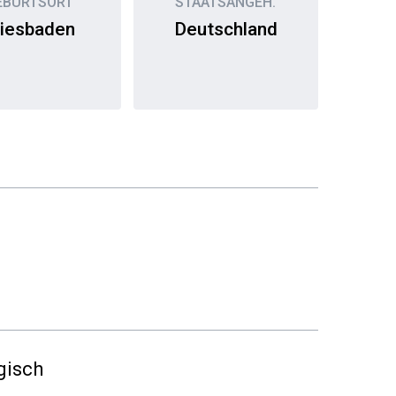
EBURTSORT
STAATSANGEH.
iesbaden
Deutschland
gisch