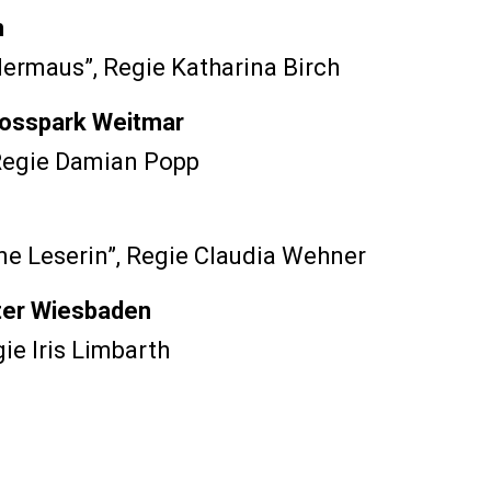
m
edermaus”
, Regie Katharina Birch
osspark Weitmar
 Regie Damian Popp
ne Leserin”
, Regie Claudia Wehner
ter Wiesbaden
gie Iris Limbarth