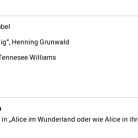
bbel
ig”
, Henning Grunwald
 Tennesee Williams
m
 in
„Alice im Wunderland oder wie Alice in ihr