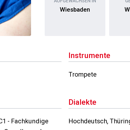
AUFGEWACHSEN IN
G
Wiesbaden
W
Instrumente
Trompete
Dialekte
(C1 - Fachkundige
Hochdeutsch, Thürin